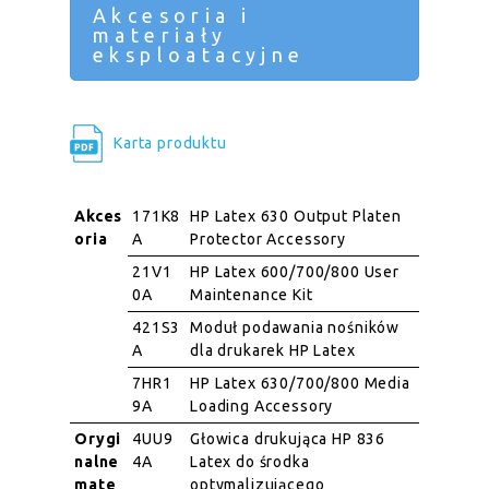
Akcesoria i
materiały
eksploatacyjne
Karta produktu
Akces
171K8
HP Latex 630 Output Platen
oria
A
Protector Accessory
21V1
HP Latex 600/700/800 User
0A
Maintenance Kit
421S3
Moduł podawania nośników
A
dla drukarek HP Latex
7HR1
HP Latex 630/700/800 Media
9A
Loading Accessory
Orygi
4UU9
Głowica drukująca HP 836
nalne
4A
Latex do środka
mate
optymalizującego