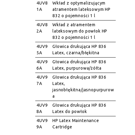
4UV8
Wkład z optymalizującym
1A
atramentem lateksowym HP
832 o pojemności 1 l
4UV8
Wkład z atramentem
2A
lateksowym do powłok HP
832 o pojemności 1 l
4UV9
Głowica drukująca HP 836
5A
Latex, czarna/błękitna
4UV9
Głowica drukująca HP 836
6A
Latex, purpurowa/żółta
4UV9
Głowica drukująca HP 836
7A
Latex,
jasnobłękitna/jasnopurpurow
a
4UV9
Głowica drukująca HP 836
8A
Latex do powłok
4UV9
HP Latex Maintenance
9A
Cartridge