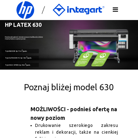
HP LATEX 630
Doskonała jakość otwiera nowe możliwości, które
można łatwo wykorzystać.
2
Tryb
INDOOR
8p: 11m
/godz.
2
Tryb
OUTDOOR HS
4p: 18m
/godz.
2
Tryb
MAX SPEED
2p: 35m
/godz.
Poznaj bliżej model 630
MOŻLIWOŚCI - podnieś ofertę na
nowy poziom
Drukowanie szerokiego zakresu
reklam i dekoracji, także na cienkiej