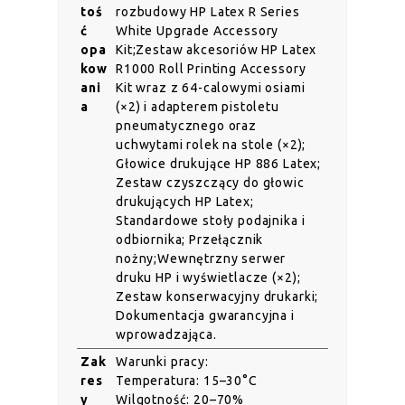
toś
rozbudowy HP Latex R Series
ć
White Upgrade Accessory
opa
Kit;Zestaw akcesoriów HP Latex
kow
R1000 Roll Printing Accessory
ani
Kit wraz z 64-calowymi osiami
a
(×2) i adapterem pistoletu
pneumatycznego oraz
uchwytami rolek na stole (×2);
Głowice drukujące HP 886 Latex;
Zestaw czyszczący do głowic
drukujących HP Latex;
Standardowe stoły podajnika i
odbiornika; Przełącznik
nożny;Wewnętrzny serwer
druku HP i wyświetlacze (×2);
Zestaw konserwacyjny drukarki;
Dokumentacja gwarancyjna i
wprowadzająca.
Zak
Warunki pracy:
res
Temperatura: 15–30°C
y
Wilgotność: 20–70%