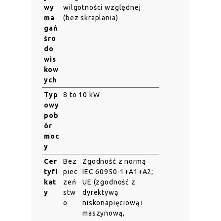
wy
wilgotności względnej
ma
(bez skraplania)
gań
śro
do
wis
kow
ych
Typ
8 to 10 kW
owy
pob
ór
moc
y
Cer
Bez
Zgodność z normą
tyfi
piec
IEC 60950-1+A1+A2;
kat
zeń
UE (zgodność z
y
stw
dyrektywą
o
niskonapięciową i
maszynową,