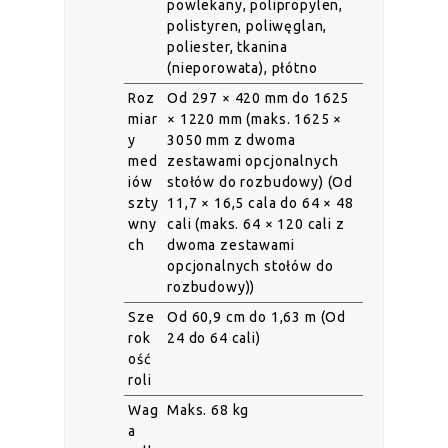
powlekany, polipropylen,
polistyren, poliwęglan,
poliester, tkanina
(nieporowata), płótno
Roz
Od 297 × 420 mm do 1625
miar
× 1220 mm (maks. 1625 ×
y
3050 mm z dwoma
med
zestawami opcjonalnych
iów
stołów do rozbudowy) (Od
szty
11,7 × 16,5 cala do 64 × 48
wny
cali (maks. 64 × 120 cali z
ch
dwoma zestawami
opcjonalnych stołów do
rozbudowy))
Sze
Od 60,9 cm do 1,63 m (Od
rok
24 do 64 cali)
ość
roli
Wag
Maks. 68 kg
a