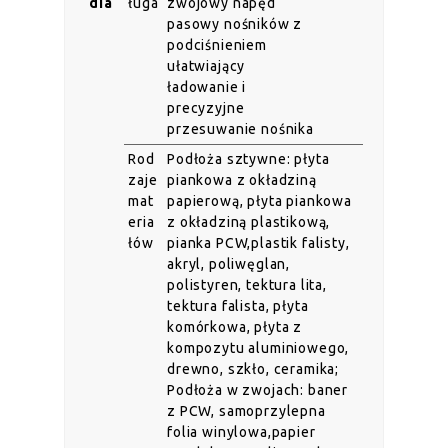
dia
ługa
zwojowy napęd
pasowy nośników z
podciśnieniem
ułatwiający
ładowanie i
precyzyjne
przesuwanie nośnika
Rod
Podłoża sztywne: płyta
zaje
piankowa z okładziną
mat
papierową, płyta piankowa
eria
z okładziną plastikową,
łów
pianka PCW,plastik falisty,
akryl, poliwęglan,
polistyren, tektura lita,
tektura falista, płyta
komórkowa, płyta z
kompozytu aluminiowego,
drewno, szkło, ceramika;
Podłoża w zwojach: baner
z PCW, samoprzylepna
folia winylowa,papier