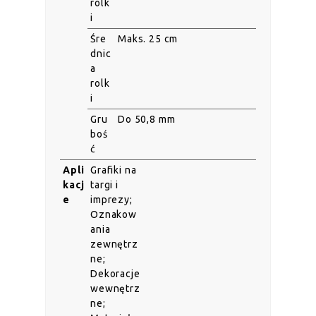
rolk
i
Śre
Maks. 25 cm
dnic
a
rolk
i
Gru
Do 50,8 mm
boś
ć
Apli
Grafiki na
kacj
targi i
e
imprezy;
Oznakow
ania
zewnętrz
ne;
Dekoracje
wewnętrz
ne;