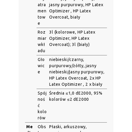
atra
jasny purpurowy, HP Latex
men
Optimizer , HP Latex
tow
Overcoat, biały
e
Roz
3l (kolorowe, HP Latex
miar
Optimizer, HP Latex
wkł
Overcoat); 3l (biały)
adu
Gło
niebieski/czarny,
wic
purpurowy/żółty, jasny
e
niebieski/jasny purpurowy,
HP Latex Overcoat, 2x HP
Latex Optimizer , 2 x biały
Spój
Średnia ≤1,0 dE2000, 95%
noś
kolorów ≤2 dE2000
ć
kolo
rów
Me
Obs
Płaski, arkuszowy,