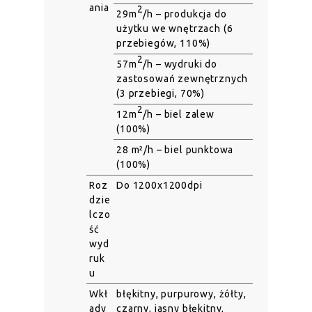
ania
2
29m
/h – produkcja do
użytku we wnętrzach (6
przebiegów, 110%)
2
57m
/h – wydruki do
zastosowań zewnętrznych
(3 przebiegi, 70%)
2
12m
/h – biel zalew
(100%)
28 m²/h – biel punktowa
(100%)
Roz
Do 1200x1200dpi
dzie
lczo
ść
wyd
ruk
u
Wkł
błękitny, purpurowy, żółty,
ady
czarny, jasny błękitny,