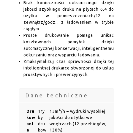
Brak konieczności outsourcingu dzięki
jakości szybkiego druku na płytach 6,4 do
użytku w pomieszczeniach/12 na
zewnątrz/godz., z ładowaniem w trybie
ciągłym.
Proste drukowanie pomaga unikać
kosztownych pomyłek dzięki
automatycznej konserwacji, inteligentnemu
odkurzaniu oraz wsparciu ładowania.
Zmaksymalizuj czas sprawności dzięki tej
inteligentnej drukarce stworzonej do usług
proaktywnych i prewencyjnych.
Dane techniczne
2
Dru
Try
15m
/h – wydruki wysokiej
kow
by
jakości do użytku we
ani
dru
wnętrzach (12 przebiegów,
e
kow
120%)