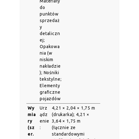
Materiały
do
punktów
sprzedaż
y
detaliczn
ej;
Opakowa
nia (w
niskim
nakładzie
); Nośniki
tekstylne;
Elementy
graficzne
pojazdów
Wy
Urz
4,21 × 2,04 × 1,75 m
mia
ądz
(drukarka); 4,21 ×
ry
enie
3,64 × 1,75 m
(sz
:
(łącznie ze
er.
standardowymi