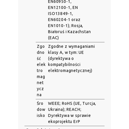
EN60950-1,
EN12100-1, EN
ISO13849-1,
EN60204-1 oraz
EN1010-1); Rosja,
Białoruś i Kazachstan
(EAC)
Zgo
Zgodne z wymaganiami
dno
klasy A, w tym: UE
ść
(dyrektywa o
elek
kompatybilności
tro
elektromagnetycznej)
mag
net
ycz
na
Śro
WEEE; RoHS (UE, Turcja,
dow
Ukraina); REACH;
isko
Dyrektywa w sprawie
ekoprojektu ErP