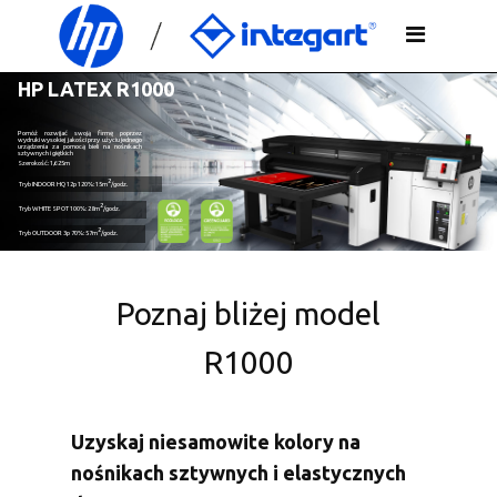
HP LATEX R1000
Pomóż rozwijać swoją firmę poprzez
wydruki wysokiej jakości przy użyciu jednego
urządzenia za pomocą bieli na nośnikach
sztywnych i giętkich
Szerokość: 1,625m
2
Tryb
INDOOR HQ
12p 120%: 15m
/godz.
2
Tryb
WHITE SPOT
100%: 28m
/godz.
2
Tryb
OUTDOOR
3p 70%: 57m
/godz.
Poznaj bliżej model
R1000
Uzyskaj niesamowite kolory na
nośnikach sztywnych i elastycznych