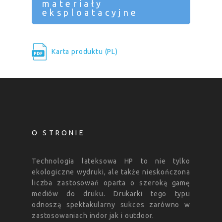
materiały
eksploatacyjne
Karta produktu (PL)
O STRONIE
Technologia lateksowa HP to nie tylko
ekologiczne wydruki, ale także nieskończona
liczba zastosowań oparta o szeroką gamę
mediów do druku. Drukarki tego typu
odnoszą spektakularny sukces zarówno w
zastosowaniach indor jak i outdoor.