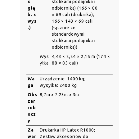
x
stolikami podajnika i
głę
odbiornika) (166 × 80
b. x
× 69 cali (drukarka);
wys
166 × 143 × 69 cali
.)
(łącznie ze
standardowymi
stolikami podajnika i
odbiornika))
Wys
4,43 × 2,24 × 2,15 m (174 ×
yłka
88 × 85 cali)
:
Wa
Urządzenie: 1400 kg;
ga
wysyłka: 2400 kg
Obs
8,7m x 7,23m x 3m
zar
rob
ocz
y
Za
Drukarka HP Latex R1000;
war
Zestaw akcesoriów do