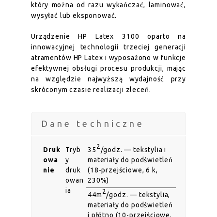
który można od razu wykańczać, laminować,
wysyłać lub eksponować.
Urządzenie HP Latex 3100 oparto na
innowacyjnej technologii trzeciej generacji
atramentów HP Latex i wyposażono w funkcje
efektywnej obsługi procesu produkcji, mając
na względzie najwyższą wydajność przy
skróconym czasie realizacji zleceń.
Dane techniczne
2
Druk
Tryb
35
/godz. — tekstylia i
owa
y
materiały do podświetleń
nie
druk
(18-przejściowe, 6 k,
owan
230%)
ia
2
44m
/godz. — tekstylia,
materiały do podświetleń
i płótno (10-przejściowe,