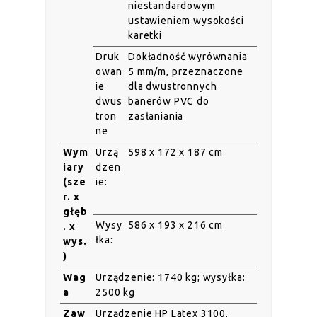
niestandardowym
ustawieniem wysokości
karetki
Druk
Dokładność wyrównania
owan
5 mm/m, przeznaczone
ie
dla dwustronnych
dwus
banerów PVC do
tron
zasłaniania
ne
Wym
Urzą
598 x 172 x 187 cm
iary
dzen
(sze
ie:
r. x
głęb
Wysy
586 x 193 x 216 cm
. x
łka:
wys.
)
Wag
Urządzenie: 1740 kg; wysyłka:
a
2500 kg
Zaw
Urządzenie HP Latex 3100,