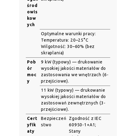
środ
owis
kow
ych
Optymalne warunki pracy:
Temperatura: 20–25°C
Wilgotność: 30–60% (bez
skraplania)
Pob
9 kW (typowy) — drukowanie
ór
wysokiej jakości materiałów do
moc
zastosowania we wnętrzach (6-
y
przejściowe).
11 kW (typowy) — drukowanie
wysokiej jakości materiałów do
zastosowań zewnętrznych (3-
przejściowe).
Cert
Bezpieczeń
Zgodność z IEC
yfik
stwo
60950-1+A1;
aty
Stany