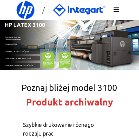
HP LATEX 3100
Szybkie drukowanie
różnego rodzaju prac
Szerokość: 3,2m
2
Tryb
INDOOR
6p6c: 77m
/godz.
2
Tryb
OUTDOOR
3p6c: 120m
/godz.
2
Tryb
BILLBOARD
2p4c: 180m
/godz.
Poznaj bliżej model 3100
Produkt archiwalny
Szybkie drukowanie różnego
rodzaju prac