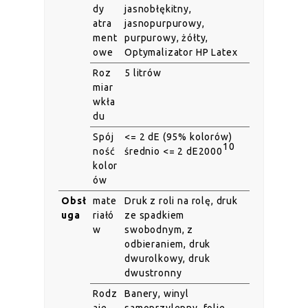
dy
jasnobłękitny,
atra
jasnopurpurowy,
ment
purpurowy, żółty,
owe
Optymalizator HP Latex
Roz
5 litrów
miar
wkła
du
Spój
<= 2 dE (95% kolorów)
10
ność
średnio <= 2 dE2000
kolor
ów
Obsł
mate
Druk z roli na rolę, druk
uga
riałó
ze spadkiem
w
swobodnym, z
odbieraniem, druk
dwurolkowy, druk
dwustronny
Rodz
Banery, winyl