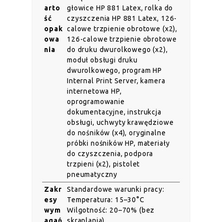
arto
głowice HP 881 Latex, rolka do
ść
czyszczenia HP 881 Latex, 126-
opak
calowe trzpienie obrotowe (x2),
owa
126-calowe trzpienie obrotowe
nia
do druku dwurolkowego (x2),
moduł obsługi druku
dwurolkowego, program HP
Internal Print Server, kamera
internetowa HP,
oprogramowanie
dokumentacyjne, instrukcja
obsługi, uchwyty krawędziowe
do nośników (x4), oryginalne
próbki nośników HP, materiały
do czyszczenia, podpora
trzpieni (x2), pistolet
pneumatyczny
Zakr
Standardowe warunki pracy:
esy
Temperatura: 15–30°C
wym
Wilgotność: 20–70% (bez
agań
skraplania)