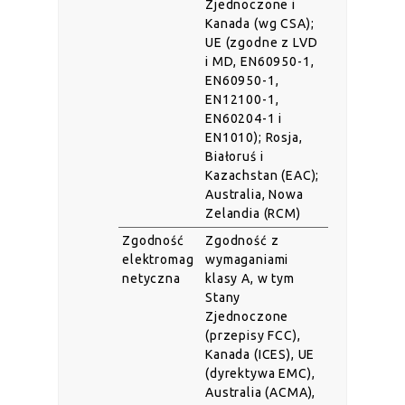
Zjednoczone i
Kanada (wg CSA);
UE (zgodne z LVD
i MD, EN60950-1,
EN60950-1,
EN12100-1,
EN60204-1 i
EN1010); Rosja,
Białoruś i
Kazachstan (EAC);
Australia, Nowa
Zelandia (RCM)
Zgodność
Zgodność z
elektromag
wymaganiami
netyczna
klasy A, w tym
Stany
Zjednoczone
(przepisy FCC),
Kanada (ICES), UE
(dyrektywa EMC),
Australia (ACMA),