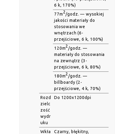
6 k, 170%)
2
77m
/godz. — wysokiej
jakości materiały do
stosowania we
wnętrzach (6-
przejściowe, 6 k, 100%)
2
120m
/godz. —
materiały do stosowania
na zewnątrz (3-
przejściowe, 6 k, 80%)
2
180m
/godz. —
billboardy (2-
przejściowe, 4 k, 70%)
Rozd
Do 1200x1200dpi
zielc
zość
wydr
uku
Wkła
Czarny, błękitny,