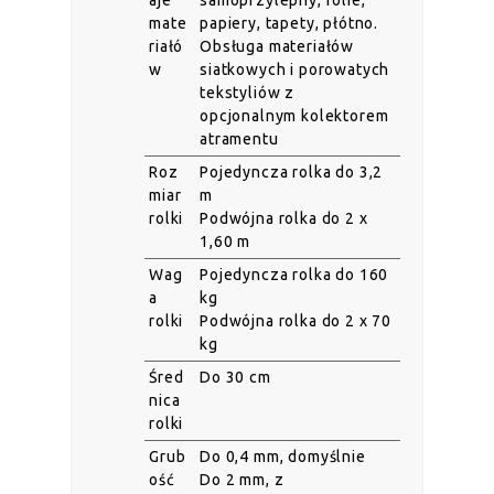
aje
samoprzylepny, folie,
mate
papiery, tapety, płótno.
riałó
Obsługa materiałów
w
siatkowych i porowatych
tekstyliów z
opcjonalnym kolektorem
atramentu
Roz
Pojedyncza rolka do 3,2
miar
m
rolki
Podwójna rolka do 2 x
1,60 m
Wag
Pojedyncza rolka do 160
a
kg
rolki
Podwójna rolka do 2 x 70
kg
Śred
Do 30 cm
nica
rolki
Grub
Do 0,4 mm, domyślnie
ość
Do 2 mm, z