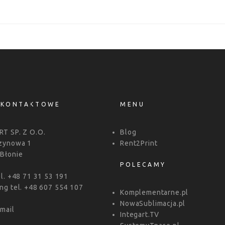
 KONTAKTOWE
MENU
T SP. Z O.O.
Blog
szynowa 1
Rent2Print
Błonie
POLECAMY
el. +48 71 31 53 191
ng tel. +48 607 554 107
Komplementarne.pl
NowaSublimacja.pl
email
Integart.TV