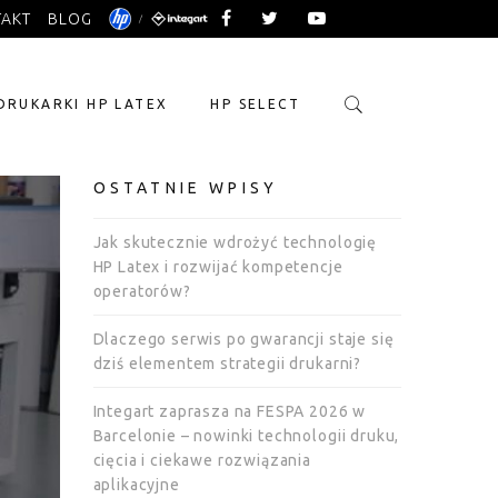
TAKT
BLOG
DRUKARKI HP LATEX
HP SELECT
OSTATNIE WPISY
Jak skutecznie wdrożyć technologię
HP Latex i rozwijać kompetencje
operatorów?
Dlaczego serwis po gwarancji staje się
dziś elementem strategii drukarni?
Integart zaprasza na FESPA 2026 w
Barcelonie – nowinki technologii druku,
cięcia i ciekawe rozwiązania
aplikacyjne