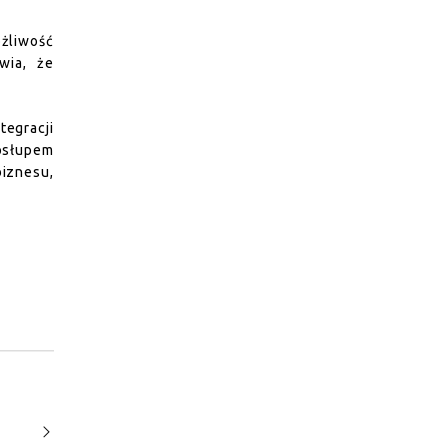
żliwość
wia, że
tegracji
gosłupem
iznesu,
?