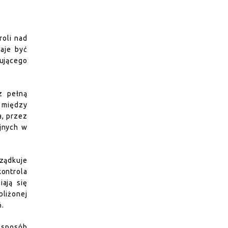
roli nad
aje być
ującego
z pełną
 między
a, przez
yjnych w
ządkuje
ontrola
ają się
bliżonej
ń.
 sposób