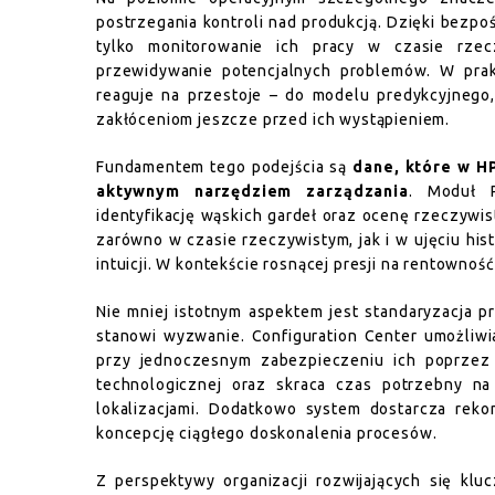
postrzegania kontroli nad produkcją. Dzięki bezpo
tylko monitorowanie ich pracy w czasie rzec
przewidywanie potencjalnych problemów. W prak
reaguje na przestoje – do modelu predykcyjnego,
zakłóceniom jeszcze przed ich wystąpieniem.
Fundamentem tego podejścia są
dane, które w HP
aktywnym narzędziem zarządzania
. Moduł P
identyfikację wąskich gardeł oraz ocenę rzeczywi
zarówno w czasie rzeczywistym, jak i w ujęciu hi
intuicji. W kontekście rosnącej presji na rentownoś
Nie mniej istotnym aspektem jest standaryzacja
stanowi wyzwanie. Configuration Center umożliwi
przy jednoczesnym zabezpieczeniu ich poprzez 
technologicznej oraz skraca czas potrzebny n
lokalizacjami. Dodatkowo system dostarcza reko
koncepcję ciągłego doskonalenia procesów.
Z perspektywy organizacji rozwijających się kl