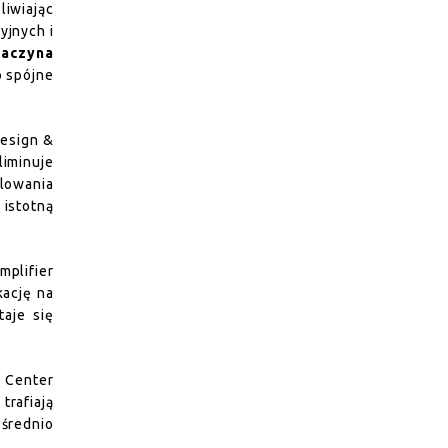
iwiając
yjnych i
zaczyna
o spójne
Design &
liminuje
alowania
istotną
plifier
kację na
aje się
 Center
rafiają
ośrednio