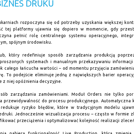
IZNES DRUKU
karniach rozpoczyna się od potrzeby uzyskania większej kont
 tej platformy ujawnia się dopiero w momencie, gdy przest
czyna pełnić rolę centralnego systemu operacyjnego, integr
nym, spójnym środowisku.
b, który redefiniuje sposób zarządzania produkcją poprze
zproszonych systemach i manualnym przekazywaniu informacji
idok całego łańcucha wartości – od momentu przyjęcia zamówieni
wę. To podejście eliminuje jedną z największych barier operac
e z niej opóźnienia decyzyjne.
osób zarządzania zamówieniami. Moduł Orders nie tylko por
a przewidywalność do procesu produkcyjnego. Automatyczna k
o redukuje ryzyko błędów, które w tradycyjnym modelu ujawni
edruki. Jednocześnie wizualizacja procesu – często w formie z
ikować przeciążenia i optymalizować kolejność realizacji zlece
ia nabiera funkcjonalność Live Production, która zmienia