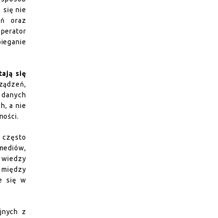
 się nie
eń oraz
perator
bieganie
ają się
ządzeń,
o danych
h, a nie
ności.
 często
 mediów,
 wiedzy
 między
e się w
jnych z