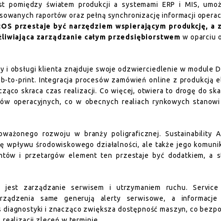
t pomiędzy światem produkcji a systemami ERP i MIS, umożl
wanych raportów oraz pełną synchronizację informacji operac
tOS przestaje być narzędziem wspierającym produkcję, a 
żliwiająca zarządzanie całym przedsiębiorstwem
w oparciu 
y i obsługi klienta znajduje swoje odzwierciedlenie w module 
to-print. Integracja procesów zamówień online z produkcją e
ąco skraca czas realizacji. Co więcej, otwiera to drogę do sk
ów operacyjnych, co w obecnych realiach rynkowych stanowi 
ważonego rozwoju w branży poligraficznej. Sustainability Am
nę wpływu środowiskowego działalności, ale także jego komuni
tów i przetargów element ten przestaje być dodatkiem, a st
 jest zarządzanie serwisem i utrzymaniem ruchu. Service
ządzenia same generują alerty serwisowe, a informacje t
s diagnostyki i znacząco zwiększa dostępność maszyn, co bezp
realizacji zleceń w terminie.