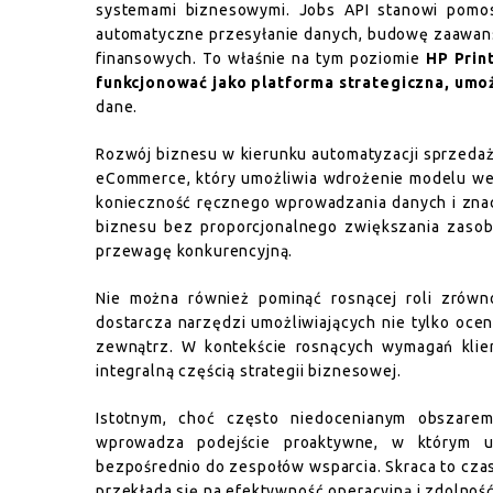
systemami biznesowymi. Jobs API stanowi pomos
automatyczne przesyłanie danych, budowę zaawanso
finansowych. To właśnie na tym poziomie
HP Prin
funkcjonować jako platforma strategiczna, umo
dane.
Rozwój biznesu w kierunku automatyzacji sprzedaż
eCommerce, który umożliwia wdrożenie modelu web-
konieczność ręcznego wprowadzania danych i znacz
biznesu bez proporcjonalnego zwiększania zasob
przewagę konkurencyjną.
Nie można również pominąć rosnącej roli zrówno
dostarcza narzędzi umożliwiających nie tylko oce
zewnątrz. W kontekście rosnących wymagań klien
integralną częścią strategii biznesowej.
Istotnym, choć często niedocenianym obszarem
wprowadza podejście proaktywne, w którym ur
bezpośrednio do zespołów wsparcia. Skraca to cza
przekłada się na efektywność operacyjną i zdolność 