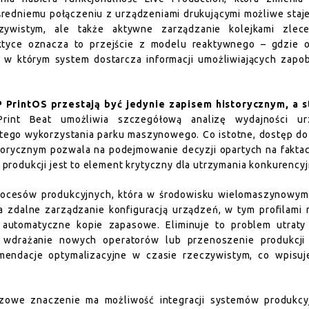
średniemu połączeniu z urządzeniami drukującymi możliwe staje
zywistym, ale także aktywne zarządzanie kolejkami zlec
tyce oznacza to przejście z modelu reaktywnego – gdzie o
 w którym system dostarcza informacji umożliwiających zapo
 PrintOS przestają być jedynie zapisem historycznym, a st
rint Beat umożliwia szczegółową analizę wydajności ur
stego wykorzystania parku maszynowego. Co istotne, dostęp d
storycznym pozwala na podejmowanie decyzji opartych na faktac
ć produkcji jest to element krytyczny dla utrzymania konkurencyj
 procesów produkcyjnych, która w środowisku wielomaszynowym
a zdalne zarządzanie konfiguracją urządzeń, w tym profilami
automatyczne kopie zapasowe. Eliminuje to problem utraty
a wdrażanie nowych operatorów lub przenoszenie produkcji
mendacje optymalizacyjne w czasie rzeczywistym, co wpisuj
uczowe znaczenie ma możliwość integracji systemów produkcy