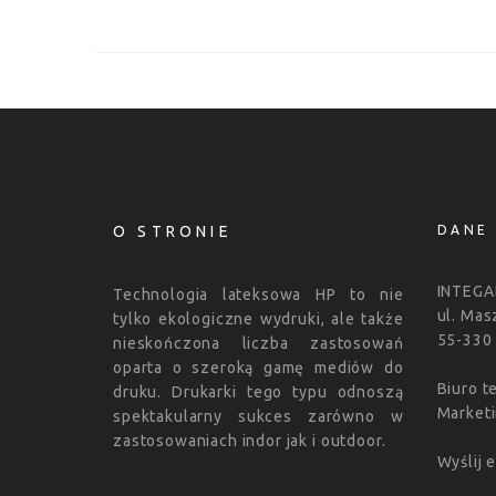
O STRONIE
DANE
INTEGAR
Technologia lateksowa HP to nie
ul. Ma
tylko ekologiczne wydruki, ale także
55-330 
nieskończona liczba zastosowań
oparta o szeroką gamę mediów do
Biuro t
druku. Drukarki tego typu odnoszą
Marketi
spektakularny sukces zarówno w
zastosowaniach indor jak i outdoor.
Wyślij 