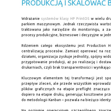
PRODUKCJĄ I SKALOWAĆ B
Wdrażanie
systemów klasy HP PrintOS
w wielu dru
parkiem maszynowym. Jednak rzeczywista wartość
traktowana jako narzędzie do monitoringu, a za
procesy produkcyjne, biznesowe i decyzyjne w jed
Rdzeniem całego ekosystemu jest Production Hu
centralizację procesów. Zamiast operować na ro
działami, organizacja zyskuje jednolity, spójny w
przygotowanie produkcji, aż po realizację i dosta
drukarniach, czyli brak transparentności i wynikając
Kluczowym elementem tej transformacji jest sp
przepływ zleceń, ale przede wszystkim wprowadz
plików graficznych na etapie preflight znacząc
dopiero na etapie druku, generując kosztowne prz
do metodologii Kanban – pozwala na bieżąco identyf
Na poziomie operacyjnym szczególnego znaczen