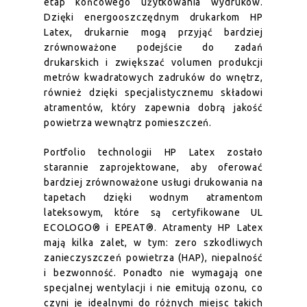
etap końcowego użytkowania wydruków.
Dzięki energooszczędnym drukarkom HP
Latex, drukarnie mogą przyjąć bardziej
zrównoważone podejście do zadań
drukarskich i zwiększać volumen produkcji
metrów kwadratowych zadruków do wnętrz,
również dzięki specjalistycznemu składowi
atramentów, który zapewnia dobrą jakość
powietrza wewnątrz pomieszczeń.
Portfolio technologii HP Latex zostało
starannie zaprojektowane, aby oferować
bardziej zrównoważone usługi drukowania na
tapetach dzięki wodnym atramentom
lateksowym, które są certyfikowane UL
ECOLOGO® i EPEAT®. Atramenty HP Latex
mają kilka zalet, w tym: zero szkodliwych
zanieczyszczeń powietrza (HAP), niepalność
i bezwonność. Ponadto nie wymagają one
specjalnej wentylacji i nie emitują ozonu, co
czyni je idealnymi do różnych miejsc takich