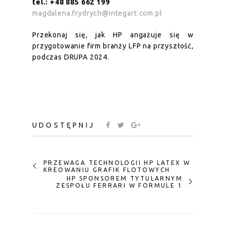
tel.: +48 885 662 199
magdalena.frydrych@integart.com.pl
Przekonaj się, jak HP angażuje się w
przygotowanie firm branży LFP na przyszłość,
podczas DRUPA 2024.
UDOSTĘPNIJ
PRZEWAGA TECHNOLOGII HP LATEX W
KREOWANIU GRAFIK FLOTOWYCH
HP SPONSOREM TYTULARNYM
ZESPOŁU FERRARI W FORMULE 1