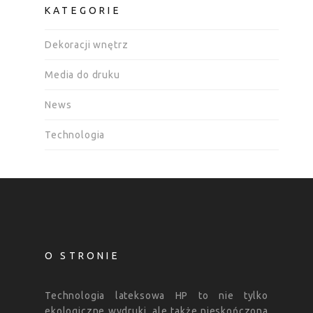
KATEGORIE
Dekoracji wnętrz
Media do druku
News
Technologia
O STRONIE
Technologia lateksowa HP to nie tylko
ekologiczne wydruki, ale także nieskończona